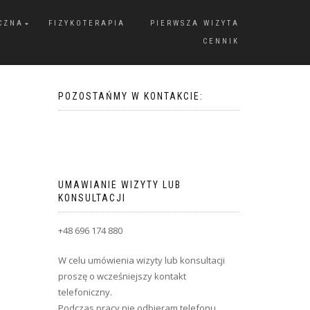
CZNA
FIZYKOTERAPIA
PIERWSZA WIZYTA
CENNIK
POZOSTAŃMY W KONTAKCIE:
UMAWIANIE WIZYTY LUB
KONSULTACJI
+48 696 174 880
W celu umówienia wizyty lub konsultacji
proszę o wcześniejszy kontakt
telefoniczny.
Podczas pracy nie odbieram telefonu,