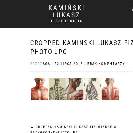
KAMIŃSKI
O 
ŁUKASZ
FIZJOTERAPIA
CROPPED-KAMINSKI-LUKASZ-FI
PHOTO.JPG
PRZEZ
AGA
|
22 LIPCA 2016
|
BRAK KOMENTARZY
|
Nawigacja
←
CROPPED-KAMINSKI-LUKASZ-FIZJOTERAPIA-
BACKGROUND-PHOTO.JPG