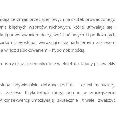
wynikają ze zmian przeciążeniowych na skutek prowadzonego
ia błędnych wzorców ruchowych, które utrwalają się i
utkują powstawaniem dolegliwości bólowych. U podłoża tych
 karku i kręgosłupa, wyrażające się nadmiernym zakresem
m a wręcz zablokowaniem – hypomobilnością.
ostry oraz niejednokrotnie wieloletni, utajony przewlekły
łupa indywidualnie dobrane techniki terapii manualnej,
 z zakresu fizykoterapii mogą pomoc w zmniejszeniu
W konsekwencji umożliwiają skutecznie i trwale zwalczyć