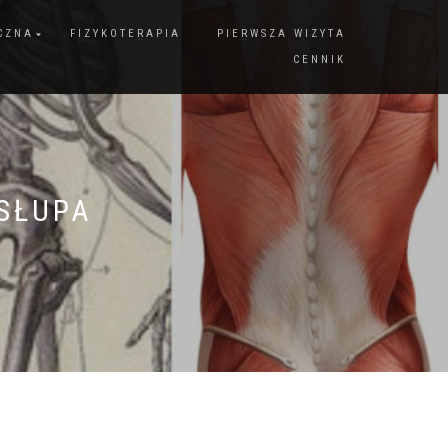
CZNA
FIZYKOTERAPIA
PIERWSZA WIZYTA
CENNIK
SŁUPA